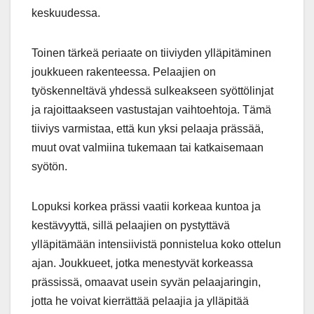
keskuudessa.
Toinen tärkeä periaate on tiiviyden ylläpitäminen
joukkueen rakenteessa. Pelaajien on
työskenneltävä yhdessä sulkeakseen syöttölinjat
ja rajoittaakseen vastustajan vaihtoehtoja. Tämä
tiiviys varmistaa, että kun yksi pelaaja prässää,
muut ovat valmiina tukemaan tai katkaisemaan
syötön.
Lopuksi korkea prässi vaatii korkeaa kuntoa ja
kestävyyttä, sillä pelaajien on pystyttävä
ylläpitämään intensiivistä ponnistelua koko ottelun
ajan. Joukkueet, jotka menestyvät korkeassa
prässissä, omaavat usein syvän pelaajaringin,
jotta he voivat kierrättää pelaajia ja ylläpitää