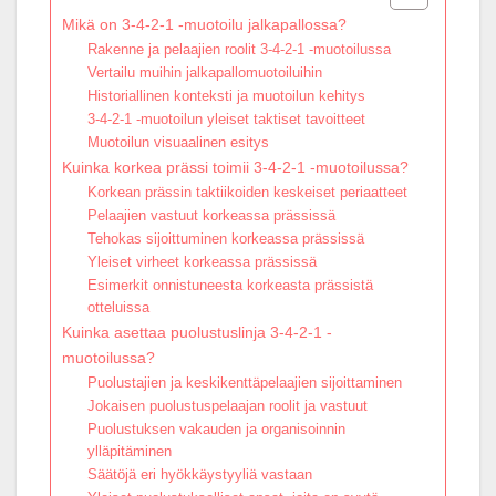
Mikä on 3-4-2-1 -muotoilu jalkapallossa?
Rakenne ja pelaajien roolit 3-4-2-1 -muotoilussa
Vertailu muihin jalkapallomuotoiluihin
Historiallinen konteksti ja muotoilun kehitys
3-4-2-1 -muotoilun yleiset taktiset tavoitteet
Muotoilun visuaalinen esitys
Kuinka korkea prässi toimii 3-4-2-1 -muotoilussa?
Korkean prässin taktiikoiden keskeiset periaatteet
Pelaajien vastuut korkeassa prässissä
Tehokas sijoittuminen korkeassa prässissä
Yleiset virheet korkeassa prässissä
Esimerkit onnistuneesta korkeasta prässistä
otteluissa
Kuinka asettaa puolustuslinja 3-4-2-1 -
muotoilussa?
Puolustajien ja keskikenttäpelaajien sijoittaminen
Jokaisen puolustuspelaajan roolit ja vastuut
Puolustuksen vakauden ja organisoinnin
ylläpitäminen
Säätöjä eri hyökkäystyyliä vastaan