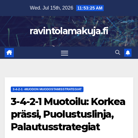
Skip
Wed. Jul 15th, 2026
11:53:26 AM
to
content
ravintolamakuja.fi
3-4-2-1 -MUODON MUODOSTAMISSTRATEGIAT
3-4-2-1 Muotoilu: Korkea
prässi, Puolustuslinja,
Palautusstrategiat