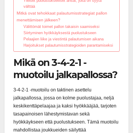
Yleiset puolustukselliset ansat, joita on syytä
välttää
Mitkä ovat tehokkaat palautumisstrategiat pallon
menettämisen jälkeen?
Välittömät toimet pallon takaisin saamiseksi
Siirtyminen hyökkäyksestä puolustukseen
Pelaajien liike ja viestintä palautumisen aikana
Harjoitukset palautumisstrategioiden parantamiseksi
Mikä on 3-4-2-1 -
muotoilu jalkapallossa?
3-4-2-1 -muotoilu on taktinen asettelu
jalkapallossa, jossa on kolme puolustajaa, neljä
keskikenttäpelaajaa ja kaksi hyökkääjää, tarjoten
tasapainoisen lähestymistavan sekä
hyökkäykseen että puolustukseen. Tämä muotoilu
mahdollistaa joukkueiden säilyttää