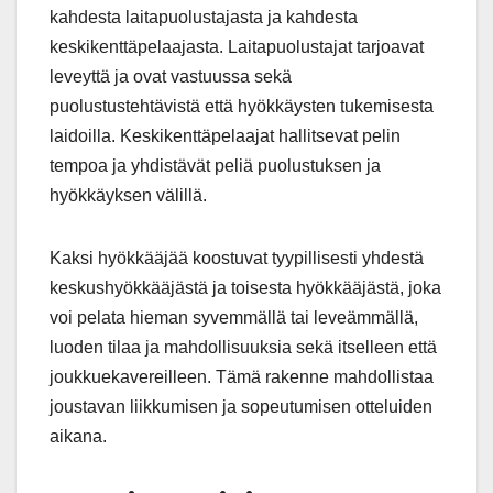
kahdesta laitapuolustajasta ja kahdesta
keskikenttäpelaajasta. Laitapuolustajat tarjoavat
leveyttä ja ovat vastuussa sekä
puolustustehtävistä että hyökkäysten tukemisesta
laidoilla. Keskikenttäpelaajat hallitsevat pelin
tempoa ja yhdistävät peliä puolustuksen ja
hyökkäyksen välillä.
Kaksi hyökkääjää koostuvat tyypillisesti yhdestä
keskushyökkääjästä ja toisesta hyökkääjästä, joka
voi pelata hieman syvemmällä tai leveämmällä,
luoden tilaa ja mahdollisuuksia sekä itselleen että
joukkuekavereilleen. Tämä rakenne mahdollistaa
joustavan liikkumisen ja sopeutumisen otteluiden
aikana.