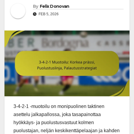
By
Felix Donovan
FEB 5, 2026
3-4-2-1 -muotoilu on monipuolinen taktinen
asettelu jalkapallossa, joka tasapainottaa
hyökkäys- ja puolustusvastuut kolmen
puolustajan, neljän keskikenttäpelaajan ja kahden