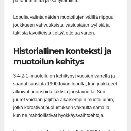
pallonhallintaa ja -säilyttämistä.
Lopulta valinta näiden muotoilujen välillä riippuu
joukkueen vahvuuksista, vastustajan tyylistä ja
taktista tavoitteista tiettyä ottelua varten.
Historiallinen konteksti ja
muotoilun kehitys
3-4-2-1 -muotoilu on kehittynyt vuosien varrella ja
saanut suosiota 1900-luvun lopulla, kun joukkueet
alkoivat priorisoida taktista joustavuutta. Sen
juuret voidaan jäljittää aikaisempiin muotoiluihin,
jotka korostivat puolustuksen vakautta samalla
kun ne mahdollistivat hyökkäysvaihtoehtoja.