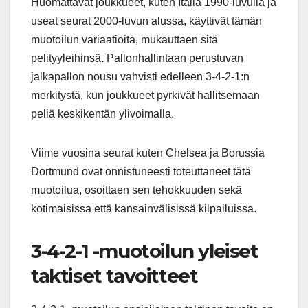
Huomattavat joukkueet, kuten Italia 1990-luvulla ja
useat seurat 2000-luvun alussa, käyttivät tämän
muotoilun variaatioita, mukauttaen sitä
pelityyleihinsä. Pallonhallintaan perustuvan
jalkapallon nousu vahvisti edelleen 3-4-2-1:n
merkitystä, kun joukkueet pyrkivät hallitsemaan
peliä keskikentän ylivoimalla.
Viime vuosina seurat kuten Chelsea ja Borussia
Dortmund ovat onnistuneesti toteuttaneet tätä
muotoilua, osoittaen sen tehokkuuden sekä
kotimaisissa että kansainvälisissä kilpailuissa.
3-4-2-1 -muotoilun yleiset
taktiset tavoitteet