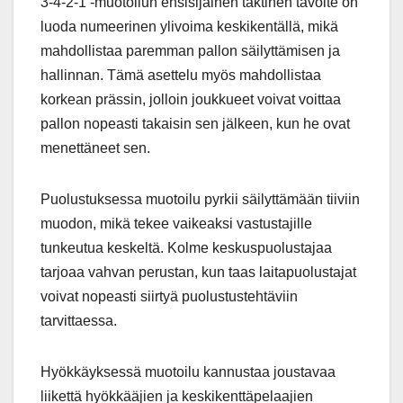
3-4-2-1 -muotoilun ensisijainen taktinen tavoite on
luoda numeerinen ylivoima keskikentällä, mikä
mahdollistaa paremman pallon säilyttämisen ja
hallinnan. Tämä asettelu myös mahdollistaa
korkean prässin, jolloin joukkueet voivat voittaa
pallon nopeasti takaisin sen jälkeen, kun he ovat
menettäneet sen.
Puolustuksessa muotoilu pyrkii säilyttämään tiiviin
muodon, mikä tekee vaikeaksi vastustajille
tunkeutua keskeltä. Kolme keskuspuolustajaa
tarjoaa vahvan perustan, kun taas laitapuolustajat
voivat nopeasti siirtyä puolustustehtäviin
tarvittaessa.
Hyökkäyksessä muotoilu kannustaa joustavaa
liikettä hyökkääjien ja keskikenttäpelaajien