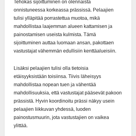
Tehokas sijoittuminen on olennaista
onnistuneessa korkeassa prässissä. Pelaajien
tulisi ylläpitää porrastettua muotoa, mikä
mahdollistaa laajemman alueen kattamisen ja
painostamisen useista kulmista. Tämä
sijoittuminen auttaa luomaan ansan, pakottaen
vastustajat vähemmän edullisiin kenttäalueisiin.
Lisäksi pelaajien tulisi olla tietoisia
etäisyyksistään toisiinsa. Tiivis läheisyys
mahdollistaa nopean tuen ja vähentää
mahdollisuuksia, että vastustajat pääsevät pakoon
prässistä. Hyvin koordinoitu prässi näkyy usein
pelaajien liikkuvan yhdessä, luoden
painostusmuurin, jota vastustajien on vaikea
ylittää.