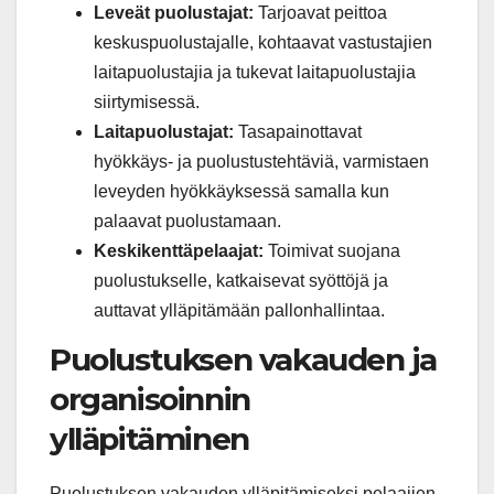
Leveät puolustajat:
Tarjoavat peittoa
keskuspuolustajalle, kohtaavat vastustajien
laitapuolustajia ja tukevat laitapuolustajia
siirtymisessä.
Laitapuolustajat:
Tasapainottavat
hyökkäys- ja puolustustehtäviä, varmistaen
leveyden hyökkäyksessä samalla kun
palaavat puolustamaan.
Keskikenttäpelaajat:
Toimivat suojana
puolustukselle, katkaisevat syöttöjä ja
auttavat ylläpitämään pallonhallintaa.
Puolustuksen vakauden ja
organisoinnin
ylläpitäminen
Puolustuksen vakauden ylläpitämiseksi pelaajien