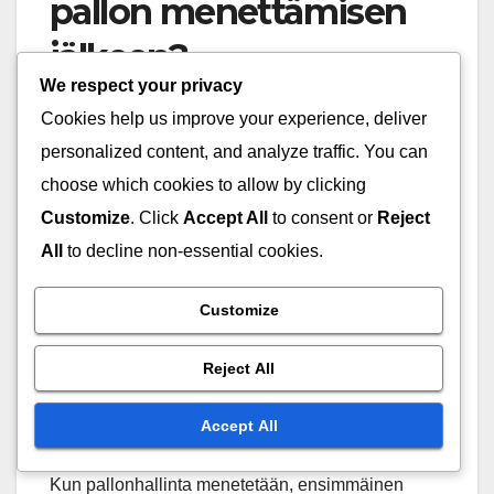
pallon menettämisen
jälkeen?
We respect your privacy
Tehokkaat palautumisstrategiat pallon
Cookies help us improve your experience, deliver
menettämisen jälkeen keskittyvät pallonhallinnan
personalized content, and analyze traffic. You can
nopeaan palauttamiseen ja vastustajan
choose which cookies to allow by clicking
maalintekomahdollisuuksien minimoimiseen.
Customize
. Click
Accept All
to consent or
Reject
Nämä strategiat sisältävät välittömiä toimia,
All
to decline non-essential cookies.
siirtymistrategioita, pelaajien liikkeitä ja
viestintätekniikoita, jotka ovat olennaisia
Customize
yhtenäiselle joukkuevastaukselle.
Reject All
Välittömät toimet pallon
takaisin saamiseksi
Accept All
Kun pallonhallinta menetetään, ensimmäinen